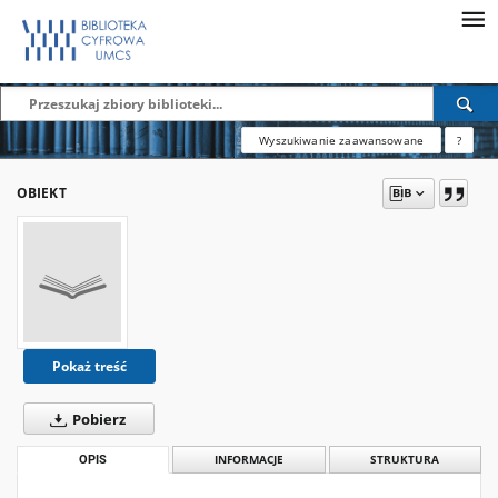
Wyszukiwanie zaawansowane
?
OBIEKT
Pokaż treść
Pobierz
OPIS
INFORMACJE
STRUKTURA