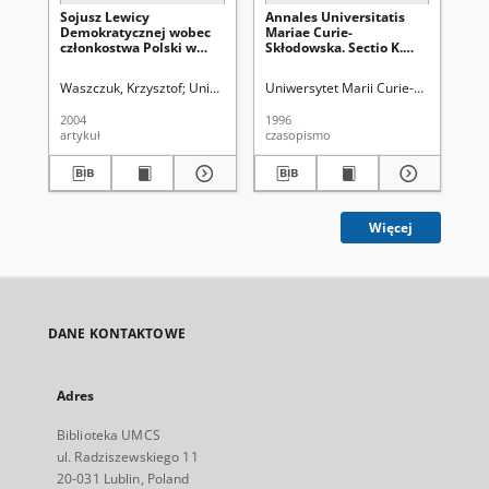
Sojusz Lewicy
Annales Universitatis
An
Demokratycznej wobec
Mariae Curie-
Ma
członkostwa Polski w
Skłodowska. Sectio K.
Skł
NATO
Politologia Vol. 2/3 -
Pol
okładka, karta tytułowa,
okł
Waszczuk, Krzysztof
Uniwersytet Marii Curie-Skłodowskiej (Lublin)
Uniwersytet Marii Curie-Skłodowskiej
Uni
spis treści
spi
2004
1996
199
artykuł
czasopismo
cza
Więcej
DANE KONTAKTOWE
Adres
Biblioteka UMCS
ul. Radziszewskiego 11
20-031 Lublin, Poland