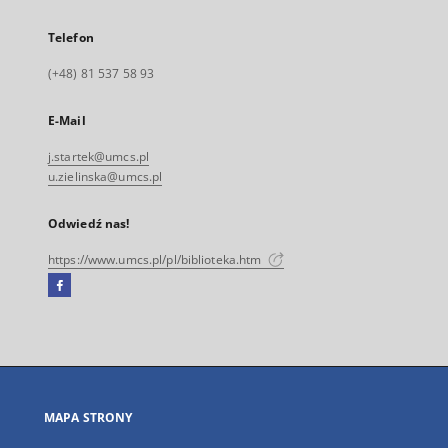
Telefon
(+48) 81 537 58 93
E-Mail
j.startek@umcs.pl
u.zielinska@umcs.pl
Odwiedź nas!
https://www.umcs.pl/pl/biblioteka.htm
Facebook
Link
zewnętrzny,
otworzy
się
w
nowej
MAPA STRONY
karcie