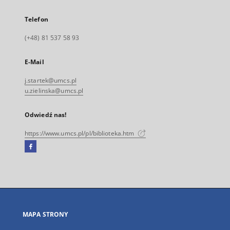
Telefon
(+48) 81 537 58 93
E-Mail
j.startek@umcs.pl
u.zielinska@umcs.pl
Odwiedź nas!
https://www.umcs.pl/pl/biblioteka.htm
Facebook
Link
zewnętrzny,
otworzy
się
w
nowej
MAPA STRONY
karcie