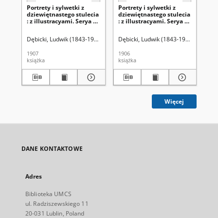
Portrety i sylwetki z
Portrety i sylwetki z
Por
dziewiętnastego stulecia
dziewiętnastego stulecia
dz
: z illustracyami. Serya 2,
: z illustracyami. Serya 2,
: z
t. 2
t.1
Dębicki, Ludwik (1843-1908)
Dębicki, Ludwik (1843-1908)
Dęb
1907
1906
190
książka
książka
ksi
Więcej
DANE KONTAKTOWE
Adres
Biblioteka UMCS
ul. Radziszewskiego 11
20-031 Lublin, Poland