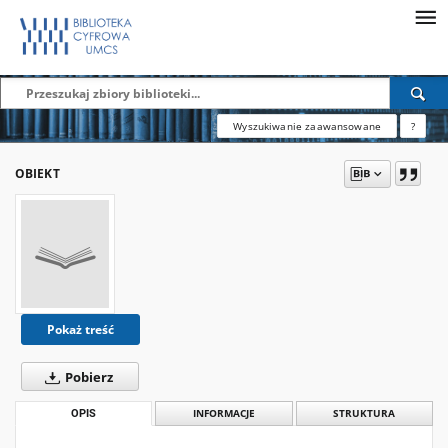
Wyszukiwanie zaawansowane
?
OBIEKT
Pokaż treść
Pobierz
OPIS
INFORMACJE
STRUKTURA