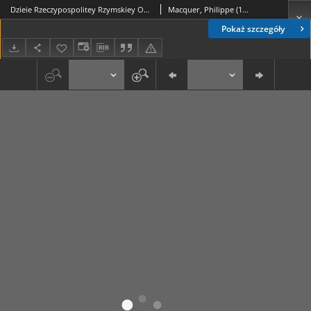
Dzieie Rzeczypospolitey Rzymskiey Od Załozenia Rzymu Aż Do Cesarzow krotko porządkiem lat opisane [...]. T. 1, Od Załozenia Rzymu Do Konca Wieku Szostego
Macquer, Philippe (1720-1770)
Pokaż szczegóły