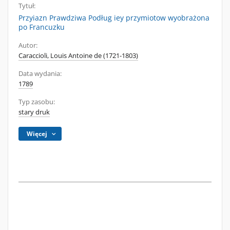
Tytuł:
Przyiazn Prawdziwa Podług iey przymiotow wyobrażona
po Francuzku
Autor:
Caraccioli, Louis Antoine de (1721-1803)
Data wydania:
1789
Typ zasobu:
stary druk
Więcej