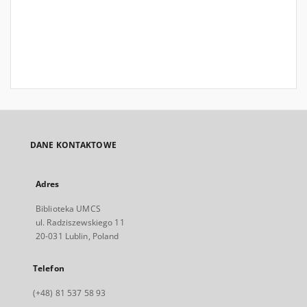
DANE KONTAKTOWE
Adres
Biblioteka UMCS
ul. Radziszewskiego 11
20-031 Lublin, Poland
Telefon
(+48) 81 537 58 93