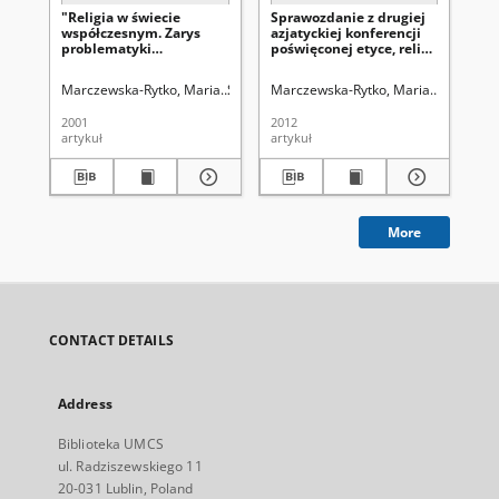
"Religia w świecie
Sprawozdanie z drugiej
Ka
współczesnym. Zarys
azjatyckiej konferencji
ru
problematyki
poświęconej etyce, religii
uj
religiologicznej", pod
i filozofii (marzec 2012)
red. H. Zimonia, Lublin
Marczewska-Rytko, Maria
Śladkowski, Wiesław (1935-). Red.
Marczewska-Rytko, Maria
Uniwersyte
Ma
2000, s. 653 [rezenzja]
2001
2012
201
artykuł
artykuł
art
More
CONTACT DETAILS
Address
Biblioteka UMCS
ul. Radziszewskiego 11
20-031 Lublin, Poland