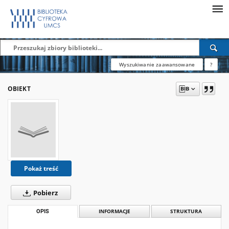
Wyszukiwanie zaawansowane
?
OBIEKT
Pokaż treść
Pobierz
OPIS
INFORMACJE
STRUKTURA