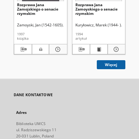
Rozprawa Jana
Rozprawa Jana
St
Zamojskiego o senacie
Zamoyskiego o senacie
wo
rzymskim
rzymskim
Po
(1 
p.n
Zamoyski, Jan (1542-1605)
Kuryłowicz, Marek (1944-)
Kuryłowicz, Marek (1944- )
Witkowski, Wojc
Śladkowsk
Rog
1997
1994
199
książka
artykuł
art
Więcej
DANE KONTAKTOWE
Adres
Biblioteka UMCS
ul. Radziszewskiego 11
20-031 Lublin, Poland