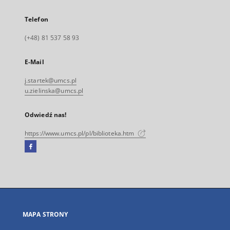
Telefon
(+48) 81 537 58 93
E-Mail
j.startek@umcs.pl
u.zielinska@umcs.pl
Odwiedź nas!
https://www.umcs.pl/pl/biblioteka.htm
Facebook
Link
zewnętrzny,
otworzy
się
w
nowej
MAPA STRONY
karcie