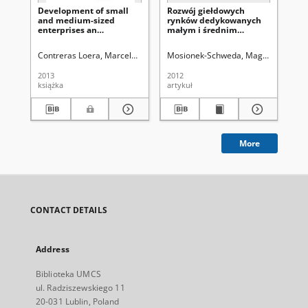
Development of small
Rozwój giełdowych
Th
and medium-sized
rynków dedykowanych
ma
enterprises an
małym i średnim
tur
international
przedsiębiorstwom na
iss
perspective
przykładzie wybranych
pe
Contreras Loera, Marcela Rebeca. Red.
Mosionek-Schweda, Magdalena
Sułkowski, Łukasz. Red.
Marjań
Con
giełd na świecie
2013
2012
201
książka
artykuł
dok
More
CONTACT DETAILS
Address
Biblioteka UMCS
ul. Radziszewskiego 11
20-031 Lublin, Poland