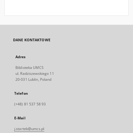
DANE KONTAKTOWE
Adres
Biblioteka UMCS
ul. Radziszewskiego 11
20-031 Lublin, Poland
Telefon
(+48) 81 537 58 93
E-Mail
j.startek@umcs.pl