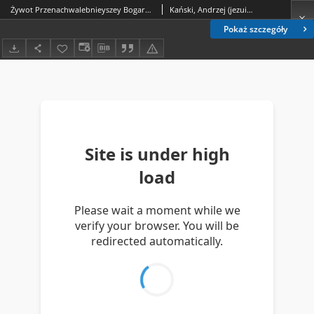
Żywot Przenachwalebnieyszey Bogarodzice Panny Maryey : Zebrany z Pisma Świętego tak starego iako y nowego Testamentu, tudziesz y z Doktorów kościelnych tak Graeckich iako y Łacińskich, nad to y hystoryków Chrześciiańskich y Poganskich
Kański, Andrzej (jezuita)
Pokaż szczegóły