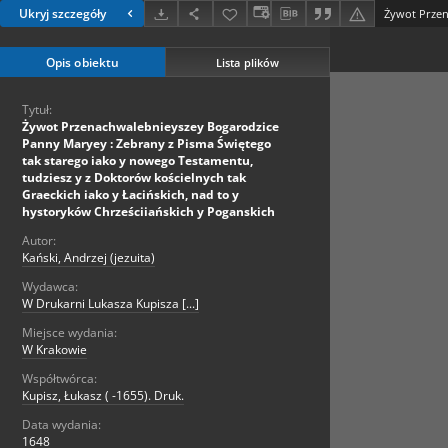
Ukryj szczegóły
Opis obiektu
Lista plików
Tytuł:
Żywot Przenachwalebnieyszey Bogarodzice
Panny Maryey : Zebrany z Pisma Świętego
tak starego iako y nowego Testamentu,
tudziesz y z Doktorów kościelnych tak
Graeckich iako y Łacińskich, nad to y
hystoryków Chrześciiańskich y Poganskich
Autor:
Kański, Andrzej (jezuita)
Wydawca:
W Drukarni Lukasza Kupisza [...]
Miejsce wydania:
W Krakowie
Współtwórca:
Kupisz, Łukasz ( -1655). Druk.
Data wydania:
1648