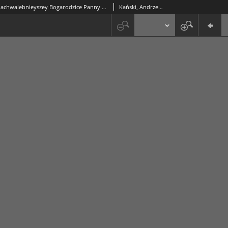
Żywot Przenachwalebnieyszey Bogarodzice Panny Maryey : Zebrany z Pisma Świętego tak starego iako y nowego Testamentu, tudziesz y z Doktorów kościelnych tak Graeckich iako y Łacińskich, nad to y hystoryków Chrześciiańskich y Poganskich
Kański, Andrzej (jezuita)