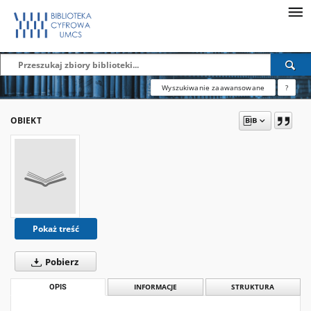
Wyszukiwanie zaawansowane
?
OBIEKT
Pokaż treść
Pobierz
OPIS
INFORMACJE
STRUKTURA