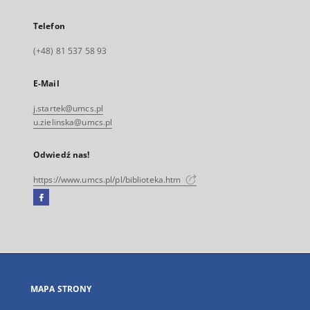
Telefon
(+48) 81 537 58 93
E-Mail
j.startek@umcs.pl
u.zielinska@umcs.pl
Odwiedź nas!
https://www.umcs.pl/pl/biblioteka.htm
Facebook
Link
zewnętrzny,
otworzy
się
w
nowej
MAPA STRONY
karcie