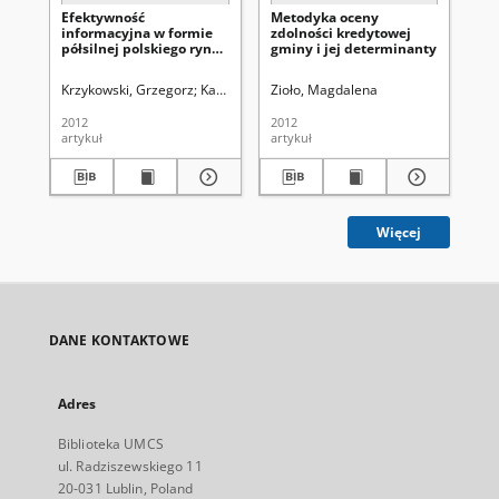
Efektywność
Metodyka oceny
Po
informacyjna w formie
zdolności kredytowej
wy
półsilnej polskiego rynku
gminy i jej determinanty
Po
akcji w okresie
destabilizacji rynków
Krzykowski, Grzegorz
Kalinowski, Marcin
Zioło, Magdalena
Świ
finansowych
2012
2012
201
artykuł
artykuł
art
Więcej
DANE KONTAKTOWE
Adres
Biblioteka UMCS
ul. Radziszewskiego 11
20-031 Lublin, Poland