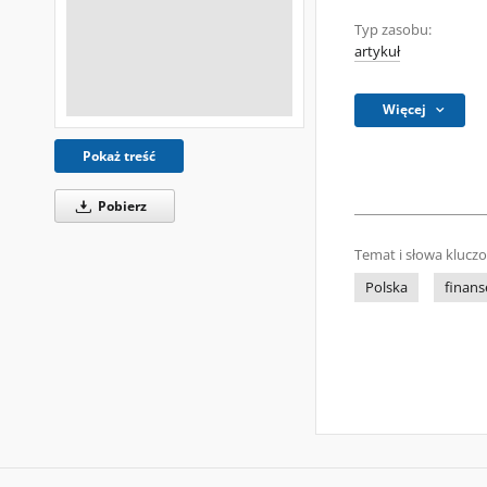
Typ zasobu:
artykuł
Więcej
Pokaż treść
Pobierz
Temat i słowa klucz
Polska
finans