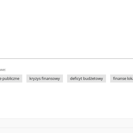
owe:
e publiczne
kryzys finansowy
deficyt budżetowy
finanse lok