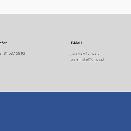
efon
E-Mail
8) 81 537 58 93
j.startek@umcs.pl
u.zielinska@umcs.pl