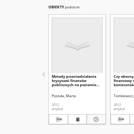
OBIEKTY
podobne
Metody przeciwdziałania
Czy obecny
kryzysowi finansów
finansowy 
publicznych na poziomie
koniecznoś
Unii Europejskiej i w Polsce
modyfikacj
(w szczególności w
finansowa
Postuła, Marta
Tomkiewicz,
odniesieniu do sektora
w Polsce?
samorządowego)
2012
2012
artykuł
artykuł