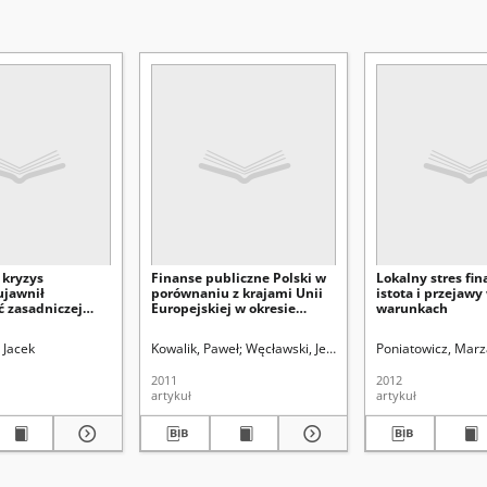
 kryzys
Finanse publiczne Polski w
Lokalny stres fin
ujawnił
porównaniu z krajami Unii
istota i przejawy
ć zasadniczej
Europejskiej w okresie
warunkach
i systemu
kryzysu finansowego
nia samorządów
 Jacek
Kowalik, Paweł
Węcławski, Jerzy (1953-). Red.
Poniatowicz, Mar
2011
2012
artykuł
artykuł