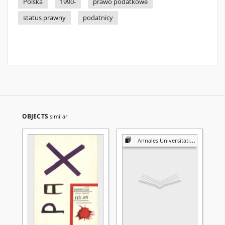
Polska
1990-
prawo podatkowe
status prawny
podatnicy
OBJECTS
similar
Annales Universitatis Mariae Curie-Skłodowska. Sectio K, Politologia