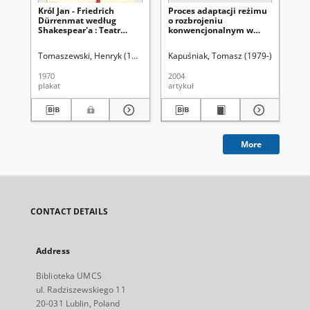
Król Jan - Friedrich
Proces adaptacji reżimu
St
Dürrenmat według
o rozbrojeniu
ro
Shakespear'a : Teatr
konwencjonalnym w
ko
Dramatyczny
Europie
Eu
Tomaszewski, Henryk (1914-2005)
Kapuśniak, Tomasz (1979-)
Uniwersy
Kap
1970
2004
200
plakat
artykuł
art
More
CONTACT DETAILS
Address
Biblioteka UMCS
ul. Radziszewskiego 11
20-031 Lublin, Poland