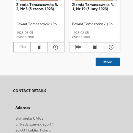
Ziemia Tomaszowska R.
Ziemia Tomaszowska R.
Zi
2, Nr 3 (5 czerw. 1923)
1, Nr 19 (5 luty 1923)
2, 
Powiat Tomaszowski (Polska; woj. lubelskie). Sejmik
Powiat Tomaszowski (Polska; woj. lub
Zwierzchowski, Be
Pow
1923-06-05
1923-02-05
192
czasopismo
czasopismo
cza
More
CONTACT DETAILS
Address
Biblioteka UMCS
ul. Radziszewskiego 11
20-031 Lublin, Poland