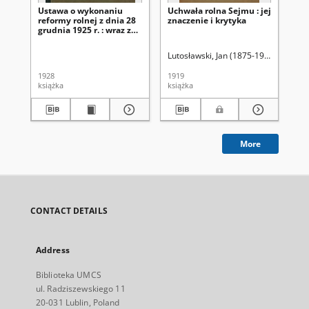
Ustawa o wykonaniu
Uchwała rolna Sejmu : jej
O 
reformy rolnej z dnia 28
znaczenie i krytyka
rol
grudnia 1925 r. : wraz z
rozporządzeniami
wykonawczemi do niej z
Lutosławski, Jan (1875-1950)
Zam
dnia 26 sierpnia, 7
grudnia i 23 grudnia
1928
1919
192
1926 r.
książka
książka
ksi
More
CONTACT DETAILS
Address
Biblioteka UMCS
ul. Radziszewskiego 11
20-031 Lublin, Poland