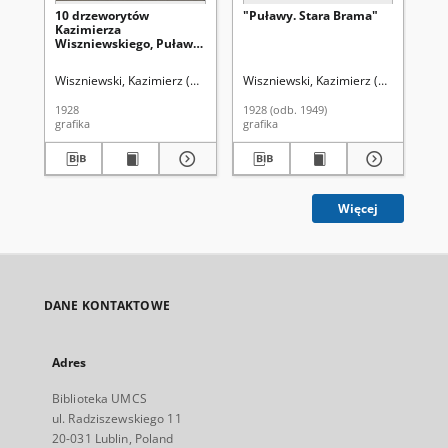
10 drzeworytów
"Puławy. Stara Brama"
"L
Kazimierza
Lub
Wiszniewskiego, Puławy
po
1929
Wiszniewski, Kazimierz (1894-1960)
Wiszniewski, Kazimierz (1894-1960)
Wis
1928
1928 (odb. 1949)
192
grafika
grafika
gra
Więcej
DANE KONTAKTOWE
Adres
Biblioteka UMCS
ul. Radziszewskiego 11
20-031 Lublin, Poland