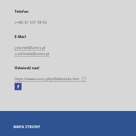
Telefon
(+48) 81 537 58 93
E-Mail
j.startek@umcs.pl
u.zielinska@umcs.pl
Odwiedź nas!
https://www.umcs.pl/pl/biblioteka.htm
Facebook
Link
zewnętrzny,
otworzy
się
w
nowej
MAPA STRONY
karcie