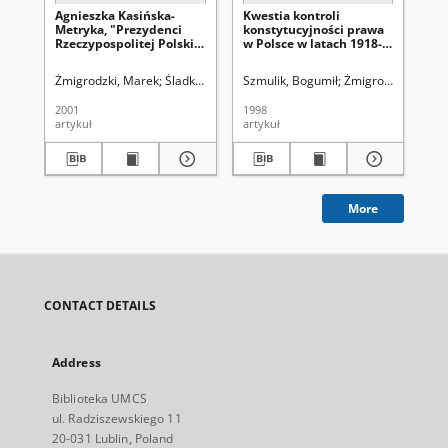
Agnieszka Kasińska-
Kwestia kontroli
Wł
Metryka, "Prezydenci
konstytucyjności prawa
lo
Rzeczypospolitej Polskiej
w Polsce w latach 1918-
pr
1989-1999", Wyd.
1982
us
Wydział Zarządzania i
zb
Żmigrodzki, Marek
Śladkowski, Wiesław (1935-). Red.
Szmulik, Bogumił
Żmigrodzki, Marek
Żm
Administracji Akademii
Do
Świętokrzyskiej w
Wy
2001
1998
199
Kielcach, Kielce 2000, s.
Un
artykuł
artykuł
art
232 [recenzja]
Kat
[re
More
CONTACT DETAILS
Address
Biblioteka UMCS
ul. Radziszewskiego 11
20-031 Lublin, Poland