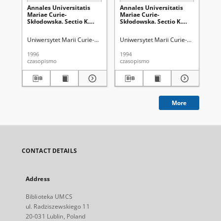
Annales Universitatis
Annales Universitatis
An
Mariae Curie-
Mariae Curie-
Ma
Skłodowska. Sectio K.
Skłodowska. Sectio K.
Skł
Politologia Vol. 2/3 -
Politologia Vol. 1 -
Pol
okładka, karta tytułowa,
okładka, karta tytułowa,
2 -
Uniwersytet Marii Curie-Skłodowskiej (Lublin)
Uniwersytet Marii Curie-Skłodowskiej
Uni
spis treści
spis treści
1996
1994
202
czasopismo
czasopismo
spi
More
CONTACT DETAILS
Address
Biblioteka UMCS
ul. Radziszewskiego 11
20-031 Lublin, Poland