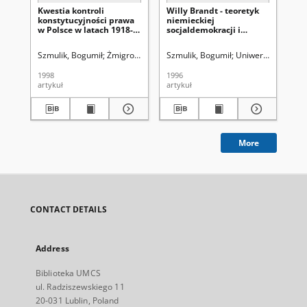
Kwestia kontroli
Willy Brandt - teoretyk
Ko
konstytucyjności prawa
niemieckiej
ko
w Polsce w latach 1918-
socjaldemokracji i
ge
1982
polityk (do 1974 r.)
Szmulik, Bogumił
Żmigrodzki, Marek
Szmulik, Bogumił
Uniwersytet Marii Curie-Skłodows
Uniwersytet Marii 
Szm
1998
1996
200
artykuł
artykuł
art
More
CONTACT DETAILS
Address
Biblioteka UMCS
ul. Radziszewskiego 11
20-031 Lublin, Poland