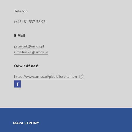
Telefon
(+48) 81 537 58 93
E-Mail
j.startek@umcs.pl
u.zielinska@umcs.pl
Odwiedź nas!
https://www.umcs.pl/pl/biblioteka.htm
Facebook
Link
zewnętrzny,
otworzy
się
w
nowej
MAPA STRONY
karcie