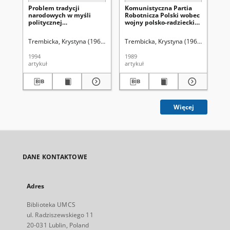
Problem tradycji
Komunistyczna Partia
Po
narodowych w myśli
Robotnicza Polski wobec
de
politycznej
wojny polsko-radzieckiej
akt
Komunistycznej Partii
w latach 1919-1920
ro
Polski w okresie
pa
Trembicka, Krystyna (1960-)
Uniwersytet Marii Curie-Skłodowskiej (Lub
Trembicka, Krystyna (1960- )
Śladkow
Pa
międzywojennym
pi
19
1994
1989
199
artykuł
artykuł
art
Więcej
DANE KONTAKTOWE
Adres
Biblioteka UMCS
ul. Radziszewskiego 11
20-031 Lublin, Poland