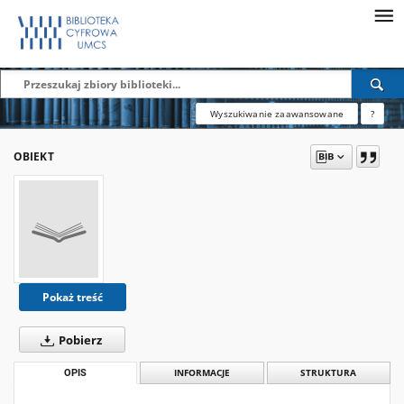
Wyszukiwanie zaawansowane
?
OBIEKT
Pokaż treść
Pobierz
OPIS
INFORMACJE
STRUKTURA