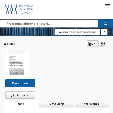
Wyszukiwanie zaawansowane
?
OBIEKT
Pokaż treść
Pobierz
OPIS
INFORMACJE
STRUKTURA