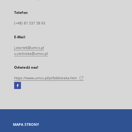
Telefon
(+48) 81 537 58 93
E-Mail
j.startek@umcs.pl
u.zielinska@umcs.pl
Odwiedź nas!
https://www.umcs.pl/pl/biblioteka.htm
Facebook
Link
zewnętrzny,
otworzy
się
w
nowej
MAPA STRONY
karcie