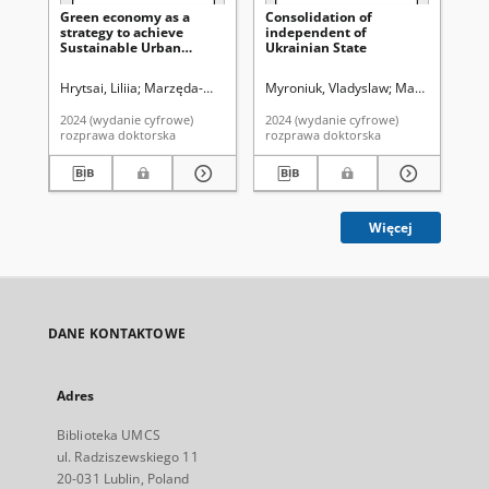
Green economy as a
Consolidation of
Wi
strategy to achieve
independent of
Oj
Sustainable Urban
Ukrainian State
pr
Development
„K
i 
Hrytsai, Liliia
Marzęda-Młynarska, Katarzyna. Promotor
Myroniuk, Vladyslaw
Marzęda-Młynar
Ye
w 
2024 (wydanie cyfrowe)
2024 (wydanie cyfrowe)
rozprawa doktorska
rozprawa doktorska
roz
Więcej
DANE KONTAKTOWE
Adres
Biblioteka UMCS
ul. Radziszewskiego 11
20-031 Lublin, Poland