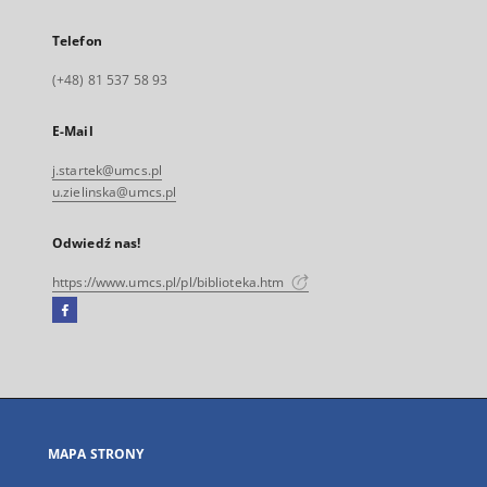
Telefon
(+48) 81 537 58 93
E-Mail
j.startek@umcs.pl
u.zielinska@umcs.pl
Odwiedź nas!
https://www.umcs.pl/pl/biblioteka.htm
Facebook
Link
zewnętrzny,
otworzy
się
w
nowej
MAPA STRONY
karcie