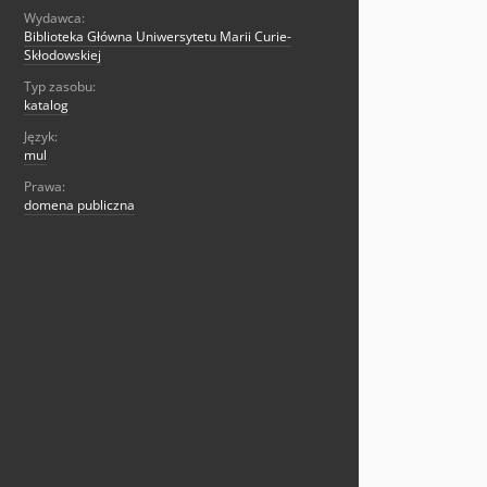
Wydawca:
Biblioteka Główna Uniwersytetu Marii Curie-
Skłodowskiej
Typ zasobu:
katalog
Język:
mul
Prawa:
domena publiczna