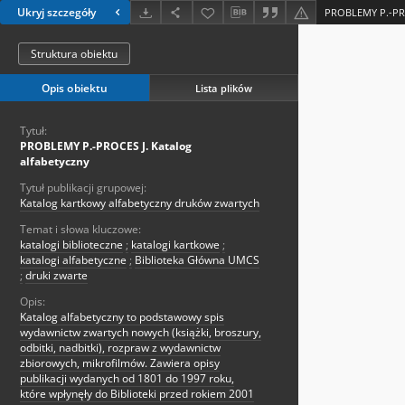
Ukryj szczegóły
PROBLEMY P.-PRO
Struktura obiektu
Opis obiektu
Lista plików
Tytuł:
PROBLEMY P.-PROCES J. Katalog
alfabetyczny
Tytuł publikacji grupowej:
Katalog kartkowy alfabetyczny druków zwartych
Temat i słowa kluczowe:
katalogi biblioteczne
;
katalogi kartkowe
;
katalogi alfabetyczne
;
Biblioteka Główna UMCS
;
druki zwarte
Opis:
Katalog alfabetyczny to podstawowy spis
wydawnictw zwartych nowych (książki, broszury,
odbitki, nadbitki), rozpraw z wydawnictw
zbiorowych, mikrofilmów. Zawiera opisy
publikacji wydanych od 1801 do 1997 roku,
które wpłynęły do Biblioteki przed rokiem 2001