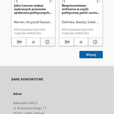
John Lennon wobec
Bezpieczeństwo
Th
wybranych procesów
militarne w myśli
Ch
społeczno-politycznych
politycznej partii nurtu
Ana
w drugiej połowie XX
liberalnego w Polsce po
De
wieku
roku 1989
Werner, Krzysztof Stanisław
Sokół, Wojciech (1960- ). Promotor
Zielińska, Natalia
Sokół, Wojciech (1
Walln
As
2022 (wydanie cyfrowe)
2022 (wydanie cyfrowe)
202
rozprawa doktorska
rozprawa doktorska
roz
Więcej
DANE KONTAKTOWE
Adres
Biblioteka UMCS
ul. Radziszewskiego 11
20-031 Lublin, Poland