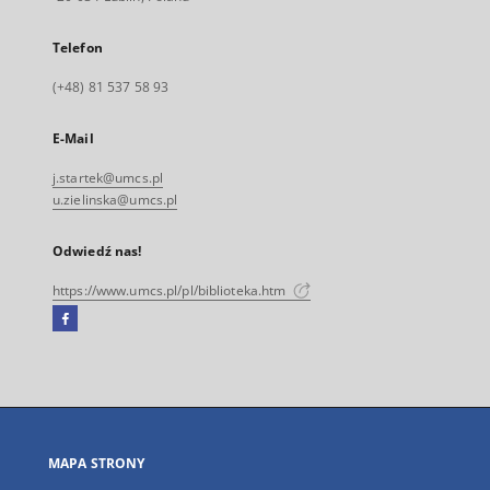
Telefon
(+48) 81 537 58 93
E-Mail
j.startek@umcs.pl
u.zielinska@umcs.pl
Odwiedź nas!
https://www.umcs.pl/pl/biblioteka.htm
Facebook
Link
zewnętrzny,
otworzy
się
w
nowej
MAPA STRONY
karcie