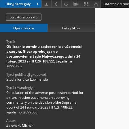
Ukryj szczegóły
Struktura obiektu
Opis obiektu
Lista plików
Tytuł:
Obliczanie terminu zasiedzenia służebności
przesyłu. Glosa aprobująca do
postanowienia Sądu Najwyższego z dnia 24
lutego 2023 r.(III CZP 108/22, Legalis nr
2899506)
Tytuł publikacji grupowej:
Studia Iuridica Lublinensia
Tytuł równoległy:
Calculation of the adverse possession period for
a transmission easement: an approving
commentary on the decision ofthe Supreme
Court of 24 February 2023 (III CZP 108/22,
legalis no. 2899506)
Autor:
Zalewski, Michał