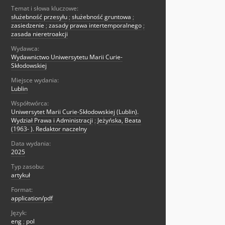
Temat i słowa kluczowe:
służebność przesyłu
;
służebność gruntowa
;
zasiedzenie
;
zasady prawa intertemporalnego
;
zasada nieretroakcji
Wydawca:
Wydawnictwo Uniwersytetu Marii Curie-
Skłodowskiej
Miejsce wydania:
Lublin
Współtwórca:
Uniwersytet Marii Curie-Skłodowskiej (Lublin).
Wydział Prawa i Administracji
;
Jeżyńska, Beata
(1963- ). Redaktor naczelny
Data wydania:
2025
Typ zasobu:
artykuł
Format:
application/pdf
Język:
eng
;
pol