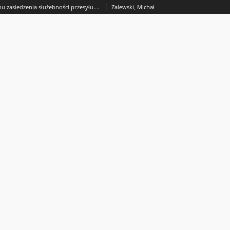
Obliczanie terminu zasiedzenia służebności przesyłu. Glosa aprobująca do postanowienia Sądu Najwyższego z dnia 24 lutego 2023 r.(III CZP 108/22, Legalis nr 2899506)
Zalewski, Michał