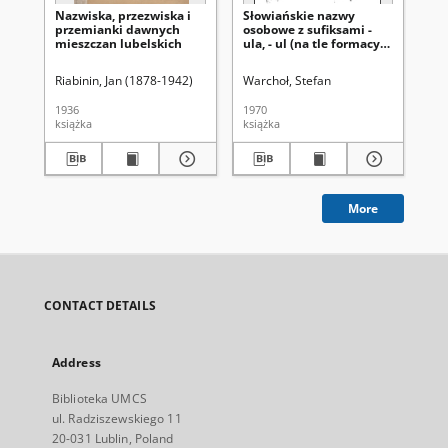
Nazwiska, przezwiska i
Słowiańskie nazwy
Au
przemianki dawnych
osobowe z sufiksami -
des
mieszczan lubelskich
ula, - ul (na tle formacyj
Na
apelatywnych). Cz. 1
Riabinin, Jan (1878-1942)
Warchoł, Stefan
Pop
1936
1970
200
książka
książka
art
More
CONTACT DETAILS
Address
Biblioteka UMCS
ul. Radziszewskiego 11
20-031 Lublin, Poland