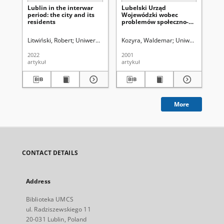
Lublin in the interwar
Lubelski Urząd
Gr
period: the city and its
Wojewódzki wobec
Ob
residents
problemów społeczno-
Na
politycznych na
Lu
Lubelszczyźnie w latach
Litwiński, Robert
Uniwersytet Marii Curie-Skłodowskiej (Lublin)
Kozyra, Waldemar
Uniwersytet Marii
Latawie
Hor
1919-1926
2022
2001
199
artykuł
artykuł
art
More
CONTACT DETAILS
Address
Biblioteka UMCS
ul. Radziszewskiego 11
20-031 Lublin, Poland