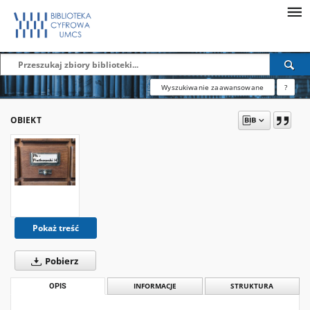
Wyszukiwanie zaawansowane
?
OBIEKT
Pokaż treść
Pobierz
OPIS
INFORMACJE
STRUKTURA