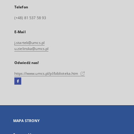
Telefon
(+48) 81 537 58 93
E-Mail
j.startek@umcs.pl
u.zielinska@umcs.pl
Odwiedź nas!
https://www.umcs.pl/pl/biblioteka.htm
Facebook
Link
zewnętrzny,
otworzy
się
w
nowej
MAPA STRONY
karcie