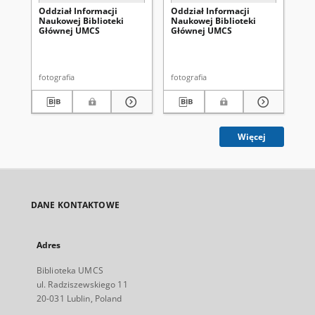
Oddział Informacji
Oddział Informacji
Od
Naukowej Biblioteki
Naukowej Biblioteki
Na
Głównej UMCS
Głównej UMCS
Gł
fotografia
fotografia
fot
Więcej
DANE KONTAKTOWE
Adres
Biblioteka UMCS
ul. Radziszewskiego 11
20-031 Lublin, Poland