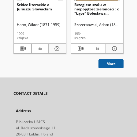
Szkice literackie o
Brzegiem szału w
Lo
Juliuszu Słowackim
niepojętość zieloności : o
zm
"Łące" Bolesława
po
Leśmiana
Wa
Hahn, Wiktor (1871-1959)
Szczerbowski, Adam (1894-1956)
Ta
1909
1934
200
książka
książka
art
More
CONTACT DETAILS
Address
Biblioteka UMCS
ul. Radziszewskiego 11
20-031 Lublin, Poland