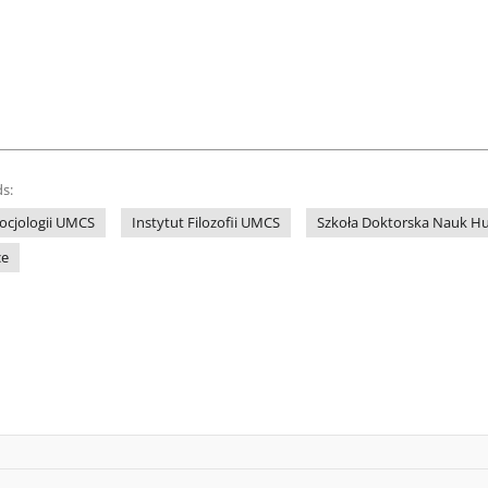
s:
 Socjologii UMCS
Instytut Filozofii UMCS
Szkoła Doktorska Nauk Hu
ce