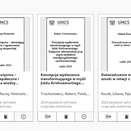
autyzmu –
Koncepcja wydarzenia
Doświadczenie e
społeczne i
transformującego w myśli
sztuki w relacji 
ia wiedzy
Jiddu Krishnamurtiego.
Krytyczna rekonstrukcja
przy użyciu podejścia
Maciej
Hetmański, Marek. Promotor
Trochonowicz, Robert
Moskalewicz, Marcin. Promotor
Polak, Grzegorz. Promotor
Kozak, Liliana
Pęk
interdyscyplinarnego i
porównawczego
e cyfrowe)
2024 (wydanie cyfrowe)
2023 (wydanie cyfr
ktorska
rozprawa doktorska
rozprawa doktorsk