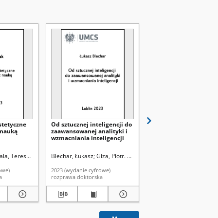
stetyczne
Od sztucznej inteligencji do
Zmiana instytucjonaln
z nauką
zaawansowanej analityki i
strategie adaptacji na
wzmacniania inteligencji
polskich uniwersyteta
ala, Teresa. Promotor
Blechar, Łukasz
Giza, Piotr. Promotor
Stawicki, Andrzej
Kolas
owe)
2023 (wydanie cyfrowe)
2022 (wydanie cyfrowe)
a
rozprawa doktorska
rozprawa doktorska