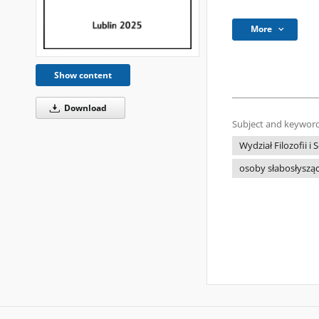
More
Show content
Download
Subject and keyword
Wydział Filozofii i
osoby słabosłyszą