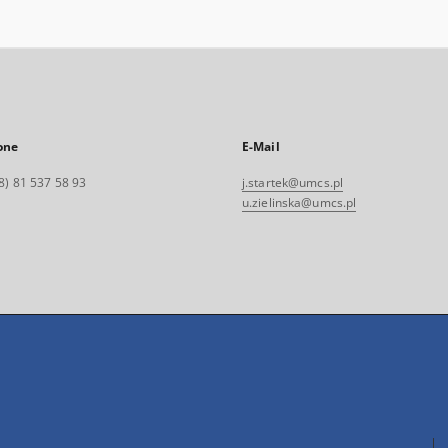
one
E-Mail
8) 81 537 58 93
j.startek@umcs.pl
u.zielinska@umcs.pl