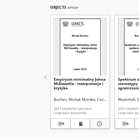
OBJECTS
similar
Empiryzm minimalny Johna
Spektrum 
McDowella - interpretacja i
stereotypy 
krytyka
ograniczen
eksperckiej
Bochen, Michał
Mordka, Cezary. Promotor
Wodziński, 
2023 (wydanie cyfrowe)
2023 (wydani
rozprawa doktorska
rozprawa do