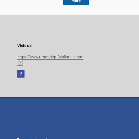
More
Visit us!
https://www.umcs.pl/pl/biblioteka.htm
Facebook
External
link,
will
open
in
a
new
tab