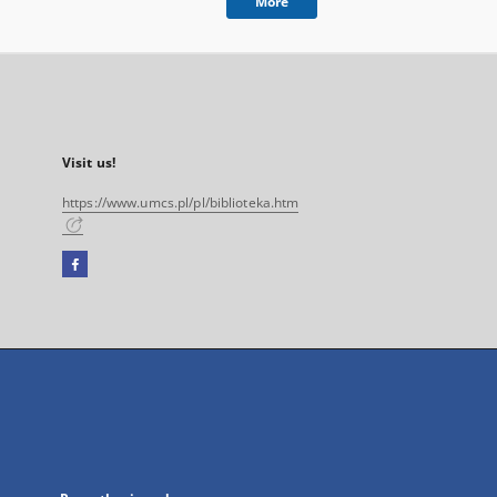
More
Visit us!
https://www.umcs.pl/pl/biblioteka.htm
Facebook
External
link,
will
open
in
a
new
tab