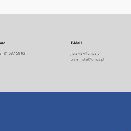
one
E-Mail
8) 81 537 58 93
j.startek@umcs.pl
u.zielinska@umcs.pl