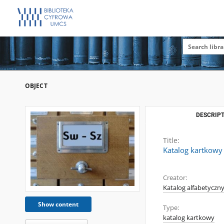
OBJECT
DESCRIPT
Title:
Katalog kartkowy
Creator:
Katalog alfabetyczny
Show content
Type:
katalog kartkowy