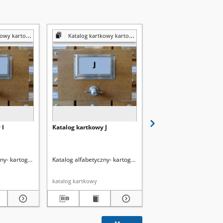
 kartografia
Katalog kartkowy kartografia
Katalog kartkowy kartog
 I
Katalog kartkowy J
Katalog kartkowy Ka-
ny- kartografia
Katalog alfabetyczny- kartografia
Katalog alfabetyczny- ka
katalog kartkowy
katalog kartkowy