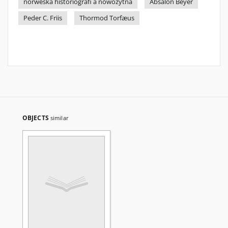
norweska historiografi a nowożytna
Absalon Beyer
Peder C. Friis
Thormod Torfæus
OBJECTS
similar