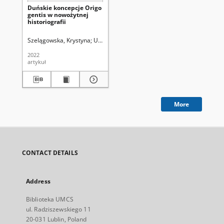
Duńskie koncepcje Origo
gentis w nowożytnej
historiografii
Szelągowska, Krystyna
Uniwersytet Marii Curie-Skłodowskiej (Lublin)
2022
artykuł
More
CONTACT DETAILS
Address
Biblioteka UMCS
ul. Radziszewskiego 11
20-031 Lublin, Poland