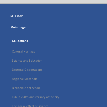
open
in
a
SITEMAP
new
tab
Main page
Collections
Cultural Heritage
Science and Education
Doctoral Dissertations
Regional Materials
Bibliophile collection
Lublin 700th anniversary of the city
The social effect of science