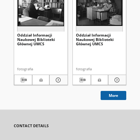
Oddział Informacji
Oddział Informacji
Od
Naukowej Biblioteki
Naukowej Biblioteki
Na
Głównej UMCS
Głównej UMCS
Gł
fotografia
fotografia
fot
More
CONTACT DETAILS