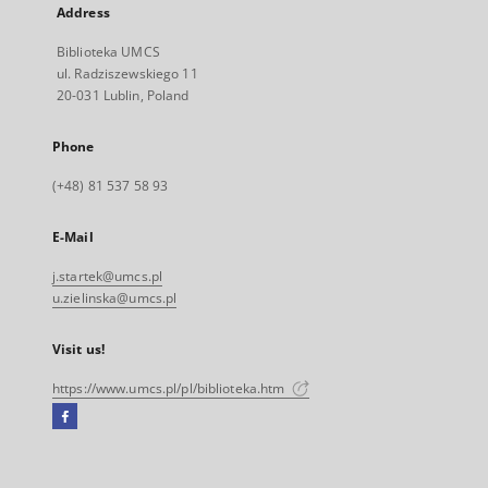
Address
Biblioteka UMCS
ul. Radziszewskiego 11
20-031 Lublin, Poland
Phone
(+48) 81 537 58 93
E-Mail
j.startek@umcs.pl
u.zielinska@umcs.pl
Visit us!
https://www.umcs.pl/pl/biblioteka.htm
Facebook
External
link,
will