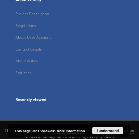
Project Description
Regulations
About User Account...
Contact details
About dLibra
Statistics
Recently viewed
This service runs on
DInGO dLibra 6.3.21
software created by
I understand
Poznan
This page uses 'cookies'.
More information
Supercomputing and Networking Center (PSNC)