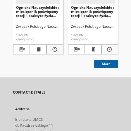
Ognisko Nauczycielskie :
Ognisko Nauczycielskie :
Og
miesięcznik poświęcony
miesięcznik poświęcony
mi
teorji i praktyce życia
teorji i praktyce życia
teo
szkolnego, oświacie
szkolnego, oświacie
sz
pozacszkolnej,
pozacszkolnej,
po
Związek Polskiego Nauczycielstwa Szkół Powszechnych. Zarząd Główny
Związek Polskiego Nauczycielstwa S
Zwi
zagadnieniom
zagadnieniom
za
szmokształcenia i
szmokształcenia i
sa
1929-05
1929-06
192
regjonalizmu oraz
regjonalizmu oraz
re
czasopismo
czasopismo
cza
sprawom organizacyjno-
sprawom organizacyjno-
sp
społecznym R. 1, 1929 Nr
społecznym R. 1, 1929 Nr
sp
5
6
7
More
CONTACT DETAILS
Address
Biblioteka UMCS
ul. Radziszewskiego 11