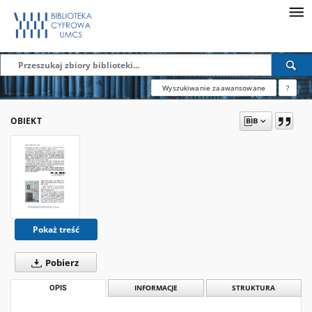
Wyszukiwanie zaawansowane
?
OBIEKT
Pokaż treść
Pobierz
OPIS
INFORMACJE
STRUKTURA