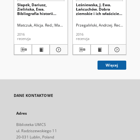
Słapek, Dariusz,
Leśniewska, J. Ewa.
Gła
Zielińska, Ewa.
Łańcuchów. Dobra
Pa
Bibliografia historii
ziemskie i ich właściciele
Bu
lubelskiego sportu,
(XIV–XX w.). Od
By
Lubelskie Centrum
Kuropatwów do Steckich,
Re
Matczuk, Alicja. Red.
Mazur, Mariusz. Red nacz.
Przegaliński, Andrzej. Rec.
Mazur, Ma
Prz
Dokumentacji Historii
Wydawnictwo Werset,
201
Sportu, Lublin 2013, ss.
Lublin 2016, ss. 396:
2016
2016
201
132: [recenzja]
[recenzja]
recenzja
recenzja
rec
Więcej
DANE KONTAKTOWE
Adres
Biblioteka UMCS
ul. Radziszewskiego 11
20-031 Lublin, Poland