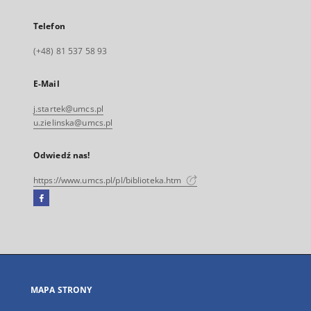
Telefon
(+48) 81 537 58 93
E-Mail
j.startek@umcs.pl
u.zielinska@umcs.pl
Odwiedź nas!
https://www.umcs.pl/pl/biblioteka.htm
Facebook
Link
zewnętrzny,
otworzy
się
w
nowej
MAPA STRONY
karcie