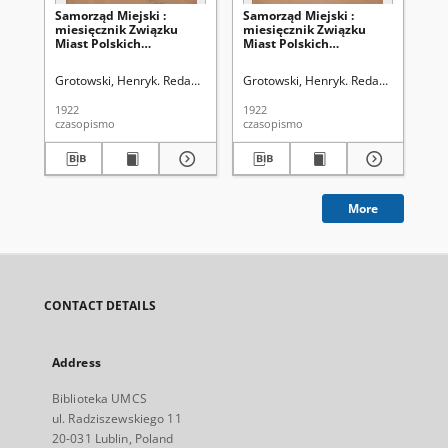
Samorząd Miejski :
Samorząd Miejski :
Sa
miesięcznik Związku
miesięcznik Związku
mi
Miast Polskich
Miast Polskich
Mi
poświęcony sprawom
poświęcony sprawom
po
samorządu miast w
samorządu miast w
sa
Grotowski, Henryk. Redakcja
Grotowski, Henryk. Redakcja
Gro
Polsce. T. 2, z. 1 (styczeń
Polsce. T. 2, z. 2 (1922)
Pol
1922)
(m
1922
1922
192
czasopismo
czasopismo
cza
More
CONTACT DETAILS
Address
Biblioteka UMCS
ul. Radziszewskiego 11
20-031 Lublin, Poland