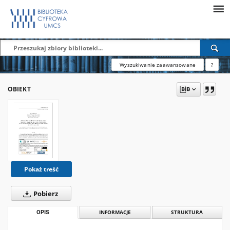
Wyszukiwanie zaawansowane
?
OBIEKT
Pokaż treść
Pobierz
OPIS
INFORMACJE
STRUKTURA