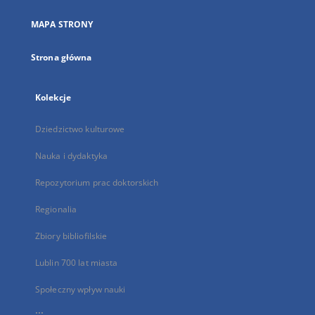
w
nowej
MAPA STRONY
karcie
Strona główna
Kolekcje
Dziedzictwo kulturowe
Nauka i dydaktyka
Repozytorium prac doktorskich
Regionalia
Zbiory bibliofilskie
Lublin 700 lat miasta
Społeczny wpływ nauki
...