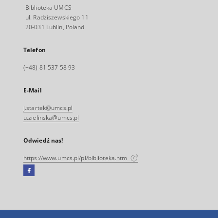
Biblioteka UMCS
ul. Radziszewskiego 11
20-031 Lublin, Poland
Telefon
(+48) 81 537 58 93
E-Mail
j.startek@umcs.pl
u.zielinska@umcs.pl
Odwiedź nas!
https://www.umcs.pl/pl/biblioteka.htm
Facebook
Link
zewnętrzny,
otworzy
się