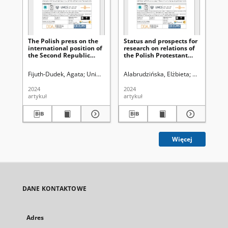
The Polish press on the
Status and prospects for
St
international position of
research on relations of
res
the Second Republic
the Polish Protestant
co
from the Munich
Church with Polish
Po
Conference of 1938to the
civilian and military
St
Fijuth-Dudek, Agata
Uniwersytet Marii Curie-Skłodowskiej (Lublin). Insty
Alabrudzińska, Elżbieta
Uniwersytet M
Des
September Campaign of
administration, in
mi
1939. Status and
connection with the
De
2024
2024
202
prospects for research
situation before and
artykuł
artykuł
art
during the Polish
September Campaign
1939
Więcej
DANE KONTAKTOWE
Adres