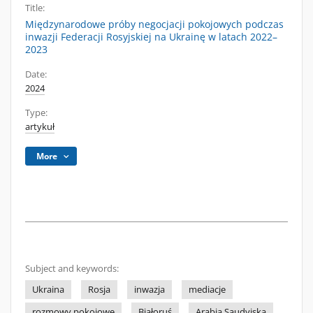
Title:
Międzynarodowe próby negocjacji pokojowych podczas
inwazji Federacji Rosyjskiej na Ukrainę w latach 2022–
2023
Date:
2024
Type:
artykuł
More
Subject and keywords:
Ukraina
Rosja
inwazja
mediacje
rozmowy pokojowe
Białoruś
Arabia Saudyjska