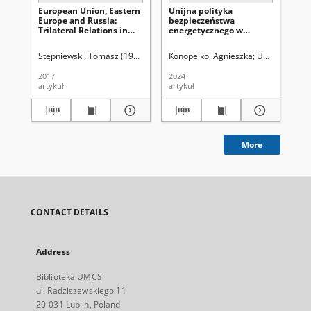
European Union, Eastern
Unijna polityka
The
Europe and Russia:
bezpieczeństwa
of 
Trilateral Relations in
energetycznego w
re
the Period of Ukraine’s
obliczu wojny rosyjsko-
Crisis
ukraińskiej
Stępniewski, Tomasz (1979- )
Uniwersytet Marii Curie-Skłodowskiej (Lu
Konopelko, Agnieszka
Uniwersytet M
Pet
2017
2024
201
artykuł
artykuł
art
More
CONTACT DETAILS
Address
Biblioteka UMCS
ul. Radziszewskiego 11
20-031 Lublin, Poland