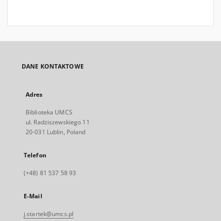
DANE KONTAKTOWE
Adres
Biblioteka UMCS
ul. Radziszewskiego 11
20-031 Lublin, Poland
Telefon
(+48) 81 537 58 93
E-Mail
j.startek@umcs.pl