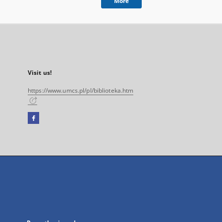
More
Visit us!
https://www.umcs.pl/pl/biblioteka.htm
Facebook
External
link,
will
open
in
a
new
tab