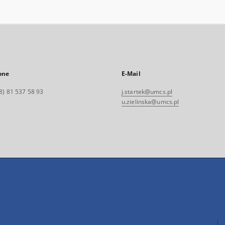
one
E-Mail
8) 81 537 58 93
j.startek@umcs.pl
u.zielinska@umcs.pl