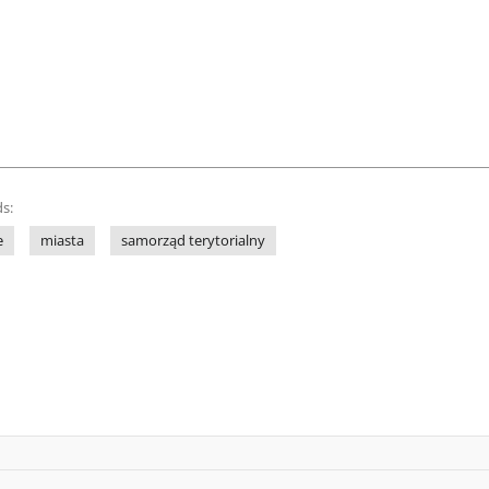
s:
e
miasta
samorząd terytorialny