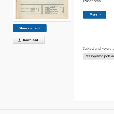
czasopismo
More
Show content
Download
Subject and keyword
czasopismo polski