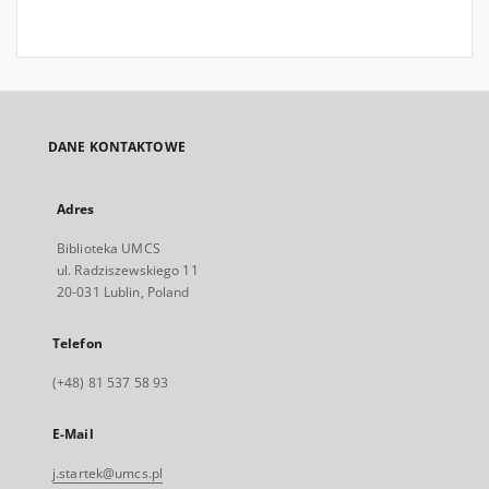
DANE KONTAKTOWE
Adres
Biblioteka UMCS
ul. Radziszewskiego 11
20-031 Lublin, Poland
Telefon
(+48) 81 537 58 93
E-Mail
j.startek@umcs.pl