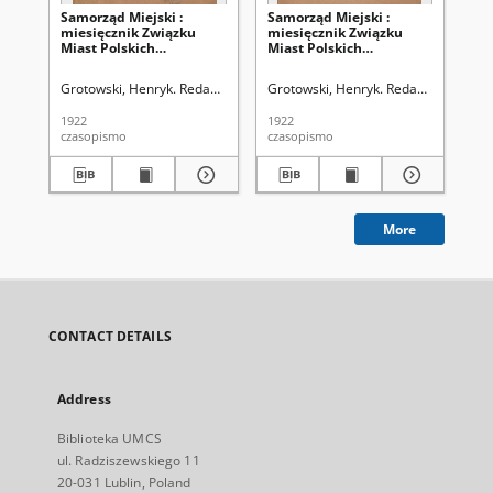
Samorząd Miejski :
Samorząd Miejski :
Sa
miesięcznik Związku
miesięcznik Związku
mi
Miast Polskich
Miast Polskich
Mi
poświęcony sprawom
poświęcony sprawom
po
samorządu miast w
samorządu miast w
sa
Grotowski, Henryk. Redakcja
Grotowski, Henryk. Redakcja
Gro
Polsce. T. 2, z. 1 (styczeń
Polsce. T. 2, z. 2 (1922)
Pol
1922)
(m
1922
1922
192
czasopismo
czasopismo
cza
More
CONTACT DETAILS
Address
Biblioteka UMCS
ul. Radziszewskiego 11
20-031 Lublin, Poland