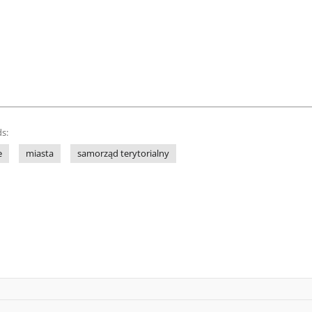
s:
e
miasta
samorząd terytorialny