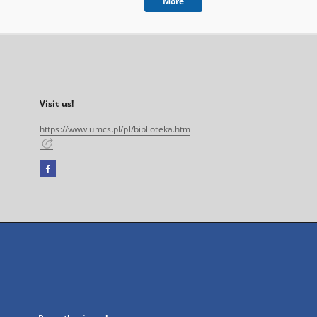
More
Visit us!
https://www.umcs.pl/pl/biblioteka.htm
Facebook
External
link,
will
open
in
a
new
tab