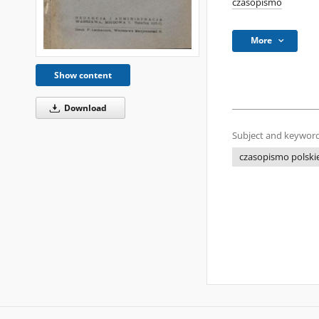
czasopismo
More
Show content
Download
Subject and keyword
czasopismo polski