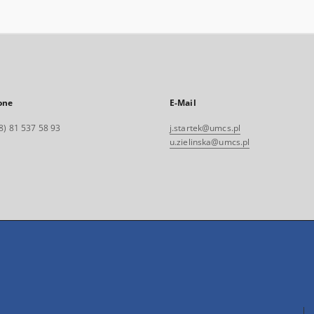
one
E-Mail
8) 81 537 58 93
j.startek@umcs.pl
u.zielinska@umcs.pl