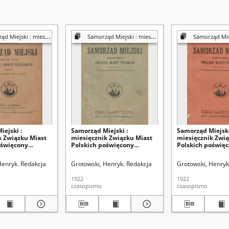
ik Związku Miast Polskich poświęcony sprawom samorządu miast w Polsce
Samorząd Miejski : miesięcznik Związku Miast Polskich poświęcony sprawom samorządu miast w Polsce
Samorząd Miejski : miesięcznik Związku Miast Polskich p
ejski :
Samorząd Miejski :
Samorząd Miejski
k Związku Miast
miesięcznik Związku Miast
miesięcznik Zwią
oświęcony
Polskich poświęcony
Polskich poświę
amorządu miast
sprawom samorządu miast
sprawom samorz
2, z. 2 (1922)
w Polsce. T. 2, z. 3 i 4
w Polsce. T. 2, z. 7
Henryk. Redakcja
Grotowski, Henryk. Redakcja
Grotowski, Henryk
(marzec-kwiecień 1922)
sierpień-wrzesie
1922
1922
czasopismo
czasopismo