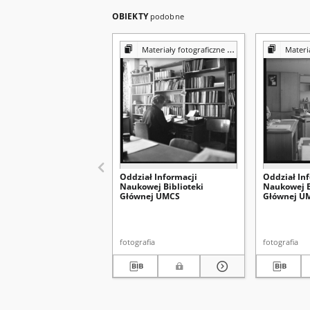
OBIEKTY
podobne
Materiały fotograficzne z Pracowni Reprografii Biblioteki UMCS
Materiały fotograf
Oddział Informacji
Oddział In
Naukowej Biblioteki
Naukowej B
Głównej UMCS
Głównej U
fotografia
fotografia