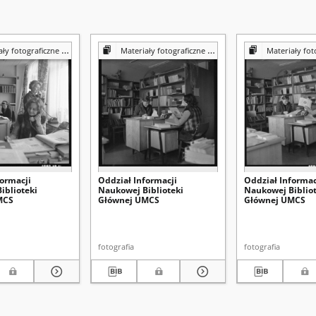
iczne z Pracowni Reprografii Biblioteki UMCS
Materiały fotograficzne z Pracowni Reprografii Biblioteki UMCS
Materiały fotograficzne z Pracowni 
formacji
Oddział Informacji
Oddział Informac
iblioteki
Naukowej Biblioteki
Naukowej Bibliot
MCS
Głównej UMCS
Głównej UMCS
fotografia
fotografia