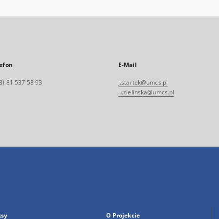
efon
E-Mail
8) 81 537 58 93
j.startek@umcs.pl
u.zielinska@umcs.pl
ksy
O Projekcie