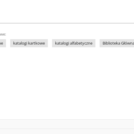
owe:
ne
katalogi kartkowe
katalogi alfabetyczne
Biblioteka Głów