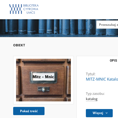
OBIEKT
OPIS
Tytuł:
MITZ-MNIC Katalo
Typ zasobu:
katalog
Pokaż treść
Więcej