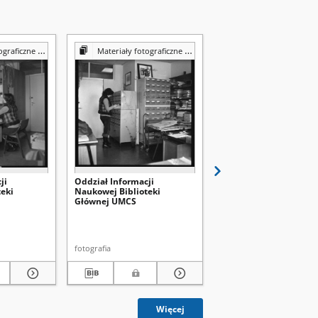
Reprografii Biblioteki UMCS
Materiały fotograficzne z Pracowni Reprografii Biblioteki UMCS
Materiały fotograficzne z Pracowni Reprografii Bibli
ji
Oddział Informacji
Wypożyczalnia
eki
Naukowej Biblioteki
międzybiblioteczna
Głównej UMCS
Biblioteki Głównej UM
fotografia
fotografia
Więcej