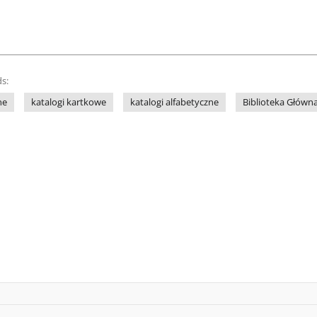
s:
ne
katalogi kartkowe
katalogi alfabetyczne
Biblioteka Głów