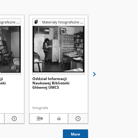
Reprografii Biblioteki UMCS
Materiały fotograficzne z Pracowni Reprografii Biblioteki UMCS
Materiały fotograficzne z Pracowni Reprografii Bibli
ji
Oddział Informacji
Wypożyczalnia
eki
Naukowej Biblioteki
międzybiblioteczna
Głównej UMCS
Biblioteki Głównej UM
fotografia
fotografia
More