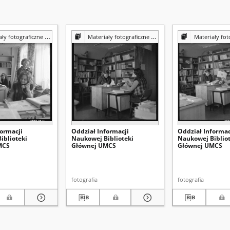
iczne z Pracowni Reprografii Biblioteki UMCS
Materiały fotograficzne z Pracowni Reprografii Biblioteki UMCS
Materiały fotograficzne z Pracowni 
formacji
Oddział Informacji
Oddział Informac
iblioteki
Naukowej Biblioteki
Naukowej Bibliot
MCS
Głównej UMCS
Głównej UMCS
fotografia
fotografia