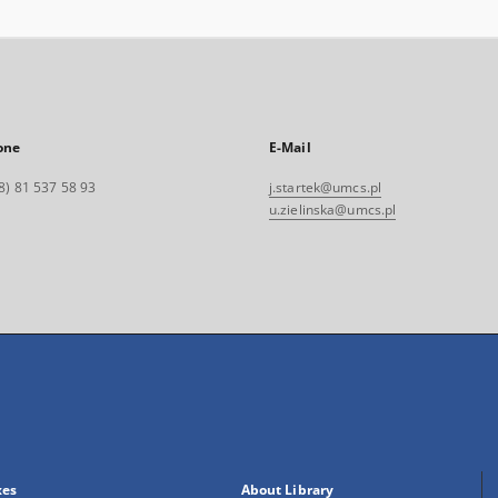
one
E-Mail
8) 81 537 58 93
j.startek@umcs.pl
u.zielinska@umcs.pl
xes
About Library