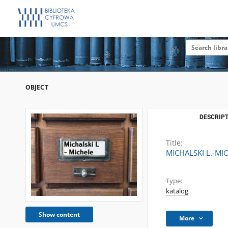
OBJECT
DESCRIPT
Title:
MICHALSKI L.-MIC
Type:
katalog
Show content
More