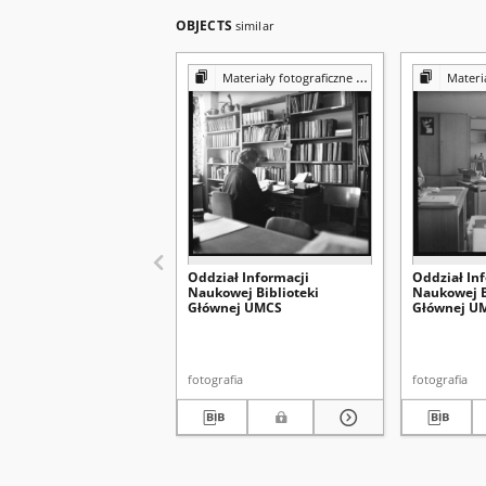
OBJECTS
similar
Materiały fotograficzne z Pracowni Reprografii Biblioteki UMCS
Materiały fotograf
Oddział Informacji
Oddział In
Naukowej Biblioteki
Naukowej B
Głównej UMCS
Głównej U
fotografia
fotografia