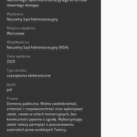
otwartego dostępu
Wydawca:
Naczelny Sąd Administracyjny
Miejsce wydania:
Warszawa
Współtwórca:
Naczelny Sąd Administracyjny (NSA)
Data wydania:
2025
Typ zasobu:
czasopismo elektroniczne
Język:
pol
Prawa:
Domena publiczna. Wolno zwielokrotniać,
zmieniać i rozpowszechniać oraz wykonywać
utwór, nawet w celach komercyjnych, bez
konieczności pytania o zgodę. Wykorzystując
utwór należy pamiętać o poszanowaniu
autorskich praw osobistych Twórcy.