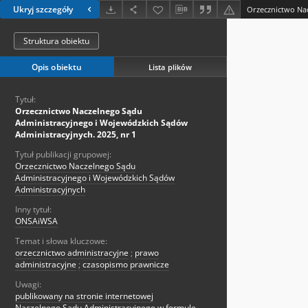
Ukryj szczegóły
Struktura obiektu
Opis obiektu
Lista plików
Tytuł:
Orzecznictwo Naczelnego Sądu
Administracyjnego i Wojewódzkich Sądów
Administracyjnych. 2025, nr 1
Tytuł publikacji grupowej:
Orzecznictwo Naczelnego Sądu
Administracyjnego i Wojewódzkich Sądów
Administracyjnych
Inny tytuł:
ONSAiWSA
Temat i słowa kluczowe:
orzecznictwo administracyjne
;
prawo
administracyjne
;
czasopismo prawnicze
Uwagi:
publikowany na stronie internetowej
Naczelnego Sądu Administracyjnego w formule