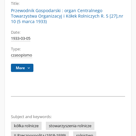
Title:
Przewodnik Gospodarski : organ Centralnego
Towarzystwa Organizacyj i Kółek Rolniczych R. 5 [27],nr
10 (5 marca 1933)
Date:
1933-03-05
Type:
czasopismo
More
Subject and keywords:
kółka rolnicze
stowarzyszenia rolnicze
II Rzeczpospolita (1918-1939)
rolnictwo