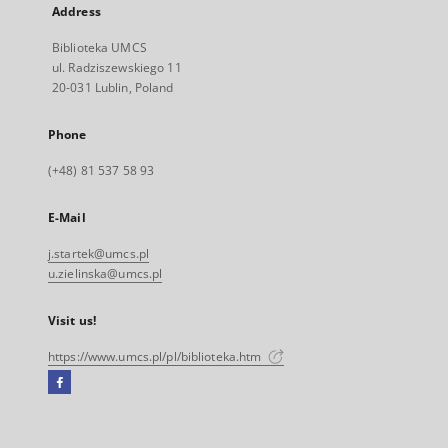
Address
Biblioteka UMCS
ul. Radziszewskiego 11
20-031 Lublin, Poland
Phone
(+48) 81 537 58 93
E-Mail
j.startek@umcs.pl
u.zielinska@umcs.pl
Visit us!
https://www.umcs.pl/pl/biblioteka.htm
Facebook
External
link,
will