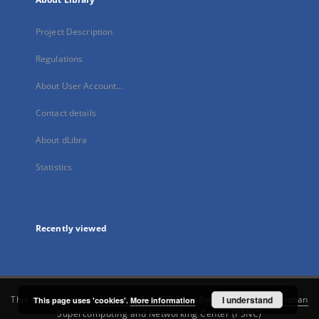
Project Description
Regulations
About User Account...
Contact details
About dLibra
Statistics
Recently viewed
This service runs on
DInGO dLibra 6.3.21
software created by
I understand
Poznan
This page uses 'cookies'.
More information
Supercomputing and Networking Center (PSNC)