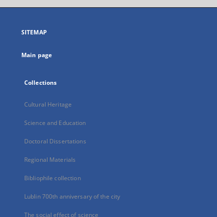
open
in
a
SITEMAP
new
tab
Main page
Collections
Cultural Heritage
Science and Education
Doctoral Dissertations
Regional Materials
Bibliophile collection
Lublin 700th anniversary of the city
The social effect of science