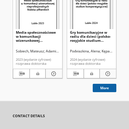
Media społecznościowe
Gry komunikacyjne w
Ra
w komunikacji
radiu dla dzieci (polsko-
19
wizerunkowej
rosyjskie studium
nieprofesjonalnych
komparatystyczne)
klubów piłkarskich
Sobiech, Mateusz
Adamik-Szysiak, Małgorzata. Promotor
Podviazkina, Alena
Kępa-Figura, Dan
Kot
2023 (wydanie cyfrowe)
2024 (wydanie cyfrowe)
202
rozprawa doktorska
rozprawa doktorska
roz
More
CONTACT DETAILS