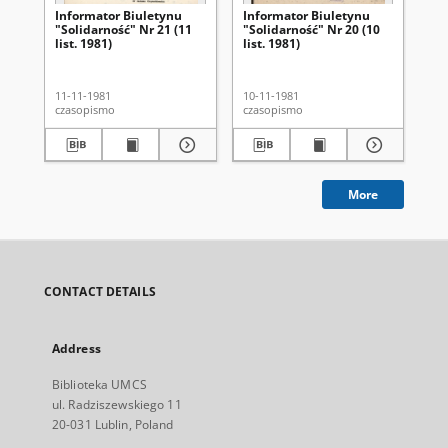
Informator Biuletynu
Informator Biuletynu
In
"Solidarność" Nr 21 (11
"Solidarność" Nr 20 (10
"So
list. 1981)
list. 1981)
lis
11-11-1981
10-11-1981
18-
czasopismo
czasopismo
cza
More
CONTACT DETAILS
Address
Biblioteka UMCS
ul. Radziszewskiego 11
20-031 Lublin, Poland