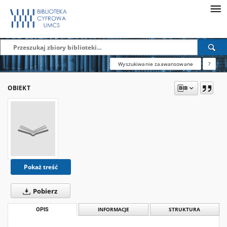
Wyszukiwanie zaawansowane
?
OBIEKT
Pokaż treść
Pobierz
OPIS
INFORMACJE
STRUKTURA