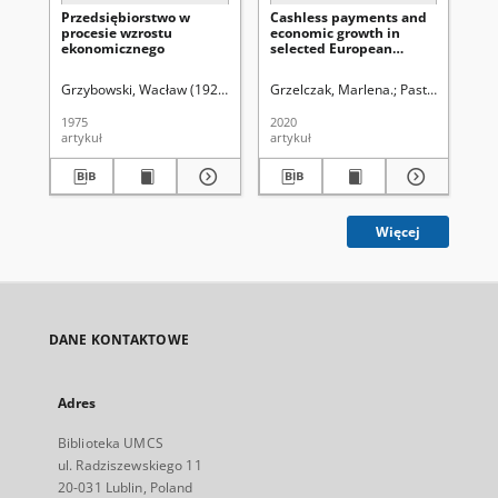
Przedsiębiorstwo w
Cashless payments and
Ot
procesie wzrostu
economic growth in
dy
ekonomicznego
selected European
a 
countries
la
Grzybowski, Wacław (1929-2004)
Grzelczak, Marlena.
Pastusiak, Rado
Bi
1975
2020
201
artykuł
artykuł
cza
Więcej
DANE KONTAKTOWE
Adres
Biblioteka UMCS
ul. Radziszewskiego 11
20-031 Lublin, Poland