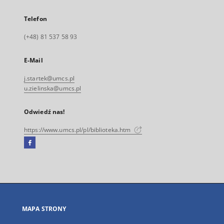
Telefon
(+48) 81 537 58 93
E-Mail
j.startek@umcs.pl
u.zielinska@umcs.pl
Odwiedź nas!
https://www.umcs.pl/pl/biblioteka.htm
Facebook
Link
zewnętrzny,
otworzy
się
w
nowej
MAPA STRONY
karcie