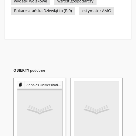
wydatki wojskowe
wzrost gospodarczy
Bukaresztańska Dziewiątka (B-9)
estymator AMG
OBIEKTY
podobne
Annales Universitatis Mariae Curie-Skłodowska. Sectio H, Oeconomia